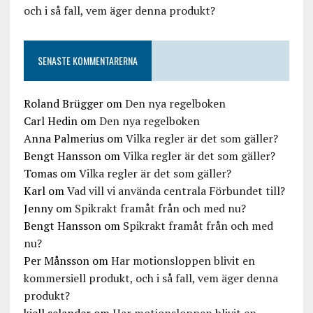
och i så fall, vem äger denna produkt?
SENASTE KOMMENTARERNA
Roland Brügger
om
Den nya regelboken
Carl Hedin
om
Den nya regelboken
Anna Palmerius
om
Vilka regler är det som gäller?
Bengt Hansson
om
Vilka regler är det som gäller?
Tomas
om
Vilka regler är det som gäller?
Karl
om
Vad vill vi använda centrala Förbundet till?
Jenny
om
Spikrakt framåt från och med nu?
Bengt Hansson
om
Spikrakt framåt från och med
nu?
Per Månsson
om
Har motionsloppen blivit en
kommersiell produkt, och i så fall, vem äger denna
produkt?
kjell selander
om
Har motionsloppen blivit en